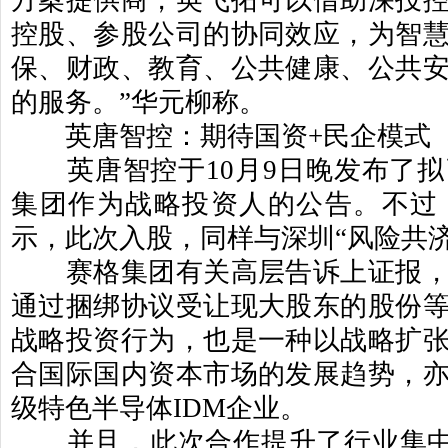
方案提供商，英飞拓可以借助深投
控股、参股公司的协同效应，为智
保、财政、教育、公共健康、公共
的服务。
”
华元柳称。
英唐智控：期待国资
+
民企模式
英唐智控于
10
月
9
日晚发布了拟
集团作为战略投资人的公告。不过
示，此次入股，同样与深圳
“
风险共
赛格集团有关高层告诉上证报，
通过捆绑协议受让现大股东的股份
战略投资行为，也是一种以战略扩
合国际国内资本市场的发展趋势，
级特色半导体
IDM
企业。
并且，此次合作提升了行业集中