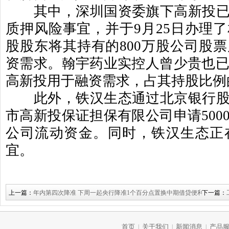
其中，深圳国资委旗下高新投已
质押风险事宜，并于
9
月
25
日办理了
股股东将其持有的
800
万股公司股票
资需求。翰宇药业实控人曾少贵也
高新投用于融资需求，占其持股比例
此外，铁汉生态通过北京银行股
市高新投保证担保有限公司申请
500
公司流动资金。同时，铁汉生态正
宜。
上一篇：
年内第四次降准 下周一起央行降准1个百分点置换中期借贷便利
下一篇：
首页
关于我们
新闻消息
产品
|
|
|