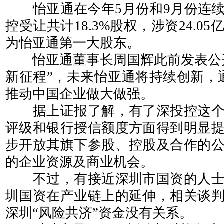
怡亚通在今年
5
月份和
9
月份连
控受让共计
18.3%
股权，涉资
24.05
为怡亚通第一大股东。
怡亚通董事长周国辉此前发表公
新征程
”
，未来怡亚通将持续创新，
推动中国企业做大做强。
据上证报了解，有了深投控这个
评级和银行授信额度方面得到明显
步开放其旗下参股、控股及合作的
的企业资源及商业机会。
不过，有接近深圳市国资的人士
圳国资在产业链上的延伸，相关谈
深圳
“
风险共济
”
资金没有关系。