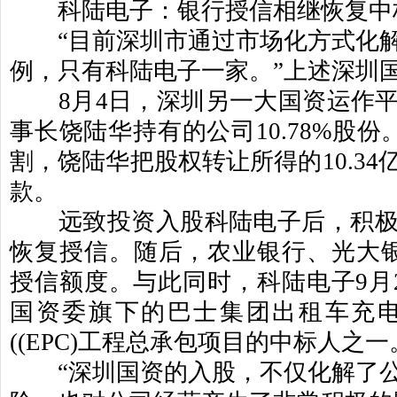
科陆电子：银行授信相继恢复中
“
目前深圳市通过市场化方式化
例，只有科陆电子一家。
”
上述深圳
8
月
4
日，深圳另一大国资运作
事长饶陆华持有的公司
10.78%
股份
割，饶陆华把股权转让所得的
10.34
款。
远致投资入股科陆电子后，积极
恢复授信。随后，农业银行、光大
授信额度。与此同时，科陆电子
9
月
国资委旗下的巴士集团出租车充
((EPC)
工程总承包项目的中标人之一
“
深圳国资的入股，不仅化解了